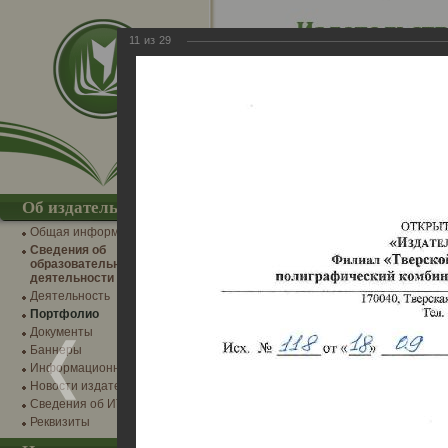
11
из
29
IT-разработки
Интернет-м
→
Главная
→
Фотогалерея
→
Альбомы издател
Об издательстве
Юбилеи Издательства
Общая информация
Сведения об
образовательной
деятельности
Деятельность
Портфолио
Документы
Баннеры
Информационные партнеры
Новости издательства
Сведения об ИТ-деятельности
Реквизиты