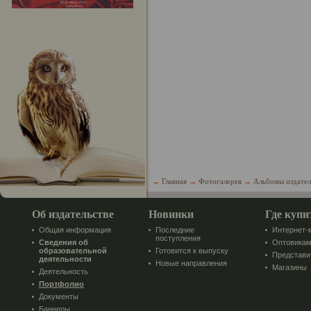
→
Главная
→
Фотогалерея
→
Альбомы издател
Об издательстве
Новинки
Где купи
Общая информация
Последние
Интернет-
поступления
Сведения об
Оптовика
образовательной
Готовится к выпуску
Представи
деятельности
Новые направления
Магазины
Деятельность
Портфолио
Документы
Баннеры