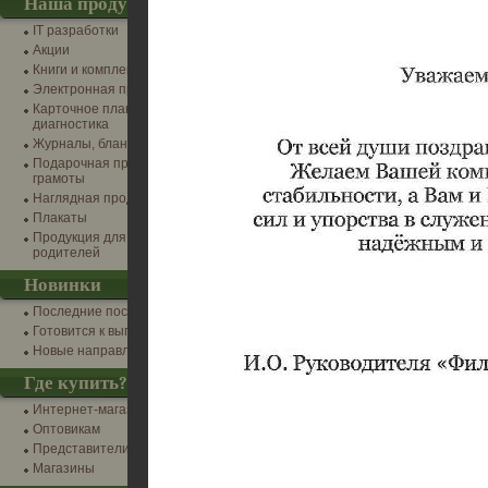
Наша продукция
IT разработки
Акции
Книги и комплекты
Электронная продукция
Карточное планирование и
диагностика
Журналы, бланки, канцтовары
Подарочная продукция и
грамоты
Наглядная продукция
Плакаты
Продукция для детей и
родителей
Новинки
Последние поступления
Готовится к выпуску
Новые направления
Где купить?
Интернет-магазины
Оптовикам
Представители
Магазины