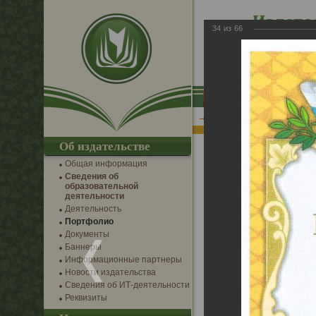
34
из
66
IT-разработки
Инт
→
Главная
→
Фотогалерея
→
Аль
Об издательстве
Благодарственные письм
Общая информация
Сведения об
образовательной
деятельности
Деятельность
Портфолио
Документы
Баннеры
Информационные партнеры
Новости издательства
Сведения об ИТ-деятельности
Реквизиты