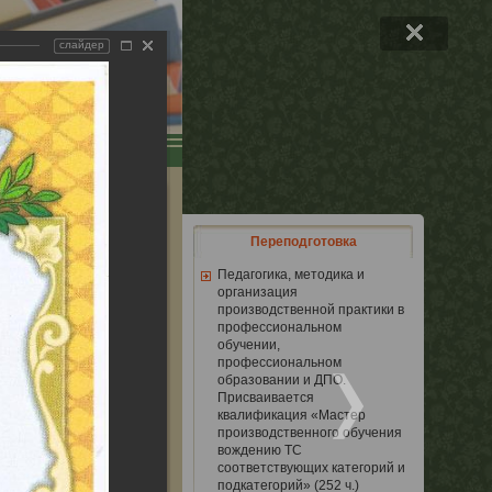
слайдер
ля слабовидящих
 оптовиков
Переподготовка
Педагогика, методика и
организация
производственной практики в
профессиональном
обучении,
профессиональном
образовании и ДПО.
Присваивается
квалификация «Мастер
производственного обучения
вождению ТС
соответствующих категорий и
подкатегорий» (252 ч.)