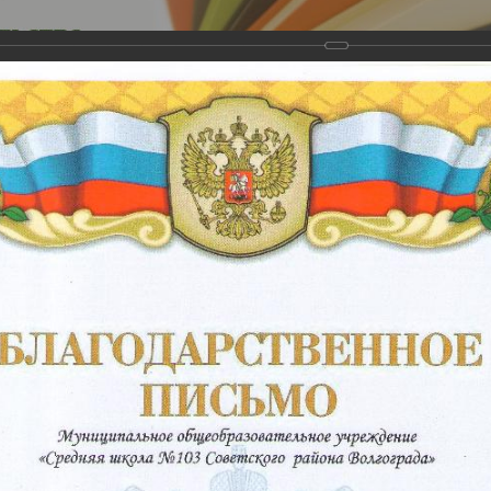
версия д
ернет-магазин
Дополнительное профобразование
Для
бомы издательства "Учитель"
→
Благодарственные письма
а