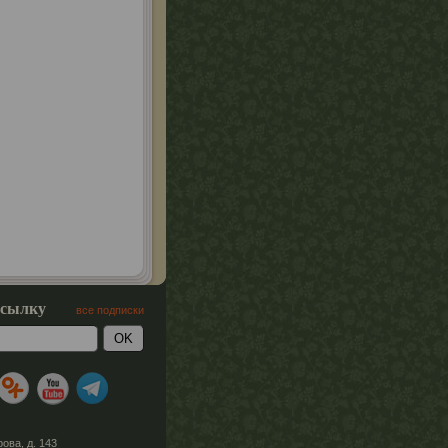
ссылку
все подписки
рова, д. 143