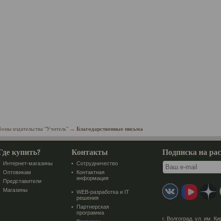
бомы издательства "Учитель"
→
Благодарственные письма
Где купить?
Контакты
Подписка на ра
Интернет-магазины
Сотрудничество
Оптовикам
Контактная
информация
Представители
Магазины
WEB-разработка и IT
решения
Партнерская
программа
г. Волгоград
,
ул. им. Ки