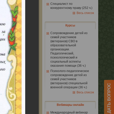
Специалист по
конкурентному праву (252 ч.)
Весь список
Курсы
Сопровождение детей из
семей участников
(ветеранов) СВО в
образовательной
организации.
Педагогический,
психологический и
социальный аспекты
оказания помощи (36 ч.)
Психолого-педагогическое
сопровождение детей из
семей участников
(ветеранов) специальной
ЗАДАТЬ ВОПРОС
военной операции (36 ч.)
Весь список
Вебинары онлайн
Международный вебинар