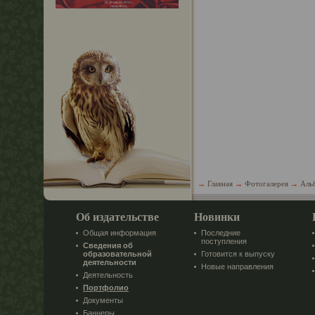
→
Главная
→
Фотогалерея
→
Аль
Об издательстве
Новинки
Общая информация
Последние
поступления
Сведения об
образовательной
Готовится к выпуску
деятельности
Новые направления
Деятельность
Портфолио
Документы
Баннеры