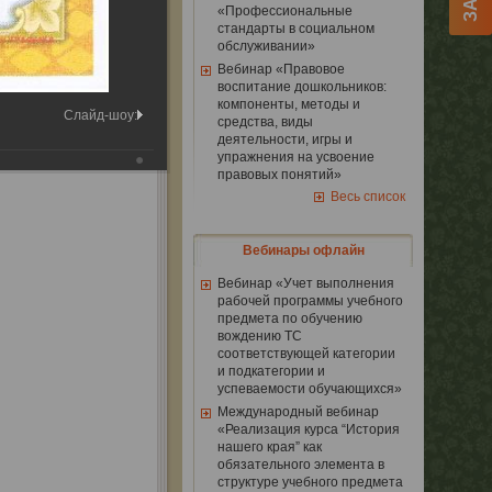
«Профессиональные
стандарты в социальном
обслуживании»
Вебинар «Правовое
воспитание дошкольников:
компоненты, методы и
Слайд-шоу:
средства, виды
деятельности, игры и
упражнения на усвоение
правовых понятий»
Весь список
Вебинары офлайн
Вебинар «Учет выполнения
рабочей программы учебного
предмета по обучению
вождению ТС
соответствующей категории
и подкатегории и
успеваемости обучающихся»
Международный вебинар
«Реализация курса “История
нашего края” как
обязательного элемента в
структуре учебного предмета