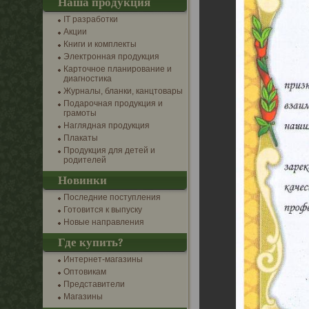
Наша продукция
IT разработки
Акции
Книги и комплекты
Электронная продукция
Карточное планирование и
диагностика
Журналы, бланки, канцтовары
Подарочная продукция и
грамоты
Наглядная продукция
Плакаты
Продукция для детей и
родителей
Новинки
Последние поступления
Готовится к выпуску
Новые направления
Где купить?
Интернет-магазины
Оптовикам
Представители
Магазины