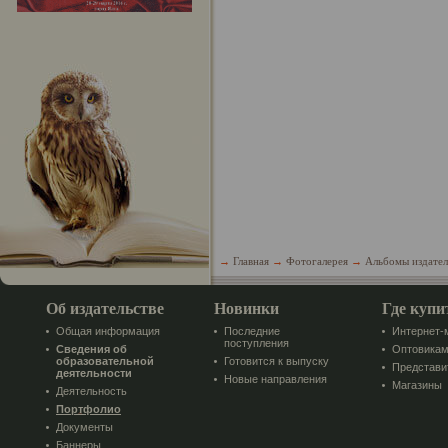
→
Главная
→
Фотогалерея
→
Альбомы издател
Об издательстве
Новинки
Где купи
Общая информация
Последние
Интернет-
поступления
Сведения об
Оптовика
образовательной
Готовится к выпуску
Представи
деятельности
Новые направления
Магазины
Деятельность
Портфолио
Документы
Баннеры