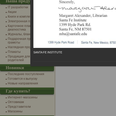
Наша продукция
IT разработки
Акции
Книги и комплекты
Электронная продукция
Карточное планирование и
диагностика
Журналы, бланки, канцтовары
Подарочная продукция и
грамоты
Наглядная продукция
Плакаты
SANTA FE INSTITUTE
Продукция для детей и
родителей
Новинки
Последние поступления
Готовится к выпуску
Новые направления
Где купить?
Интернет-магазины
Оптовикам
Представители
Магазины