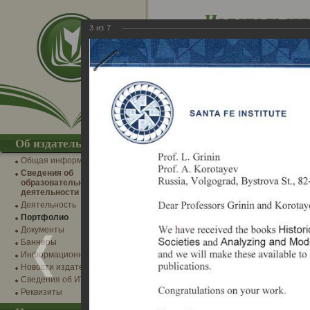
3
из
7
IT-разработки
Интернет-м
→
Главная
→
Фотогалерея
→
Альбомы издател
Об издательстве
Научная деятельность
Общая информация
Награды, полученные издательством,
Сведения об
образовательной
деятельности
Деятельность
Портфолио
Документы
Баннеры
Информационные партнеры
Новости издательства
Сведения об ИТ-деятельности
Реквизиты