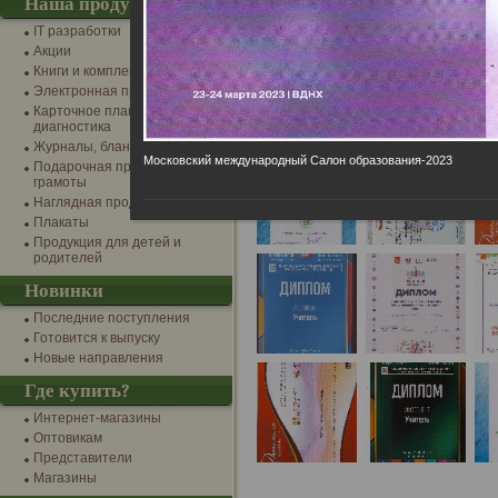
Наша продукция
IT разработки
Акции
Книги и комплекты
Электронная продукция
Карточное планирование и
диагностика
Журналы, бланки, канцтовары
Московский международный Салон образования-2023
Подарочная продукция и
грамоты
Наглядная продукция
Плакаты
Продукция для детей и
родителей
Новинки
Последние поступления
Готовится к выпуску
Новые направления
Где купить?
Интернет-магазины
Оптовикам
Представители
Магазины