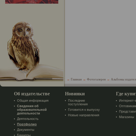
→
Главная
→
Фотогалерея
→
Альбомы издател
Об издательстве
Новинки
Где купи
Общая информация
Последние
Интернет-
поступления
Сведения об
Оптовика
образовательной
Готовится к выпуску
Представи
деятельности
Новые направления
Магазины
Деятельность
Портфолио
Документы
Баннеры