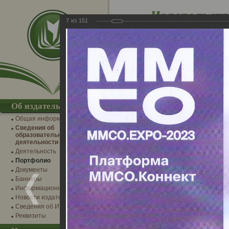
7
из
151
IT-разработки
Интернет-м
→
Главная
→
Фотогалерея
→
Альбомы издател
Об издательстве
Награды
Общая информация
05.04.2017
Сведения об
Дипломы, грамоты, благодарственные
образовательной
деятельности
Деятельность
Портфолио
Документы
Баннеры
Информационные партнеры
Новости издательства
Сведения об ИТ-деятельности
Реквизиты