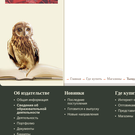
→
Главная
→
Где купить
→
Магазины
→
Тынд
Об издательстве
Новинки
Где купи
Общая информация
Последние
Интернет-
поступления
Сведения об
Оптовика
образовательной
Готовится к выпуску
Представи
деятельности
Новые направления
Магазины
Деятельность
Портфолио
Документы
Баннеры