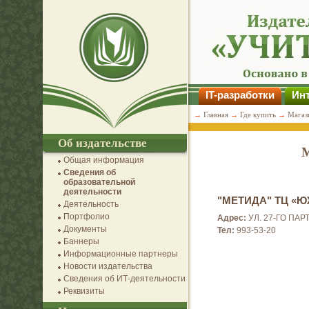
IT-разработки
Инт
→
Главная
→
Где купить
→
Магаз
Об издательстве
М
Общая информация
Сведения об
образовательной
деятельности
"МЕТИДА" ТЦ «
Деятельность
Портфолио
Адрес:
УЛ. 27-ГО ПАР
Документы
Тел:
993-53-20
Баннеры
Информационные партнеры
Новости издательства
Сведения об ИТ-деятельности
Реквизиты