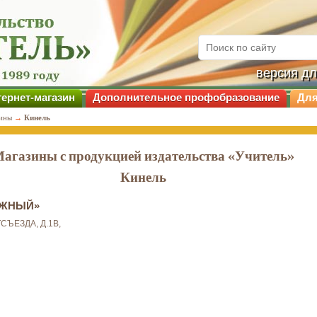
версия д
ернет-магазин
Дополнительное профобразование
Для
ины
→
Кинель
агазины с продукцией издательства «Учитель»
Кинель
ЮЖНЫЙ»
ТСЪЕЗДА, Д.1В,