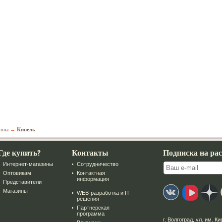
ины
→
Кинель
Где купить?
Контакты
Подписка на ра
Интернет-магазины
Сотрудничество
Оптовикам
Контактная
информация
Представители
Магазины
WEB-разработка и IT
решения
Партнерская
программа
г. Волгоград
,
ул. им. Ки