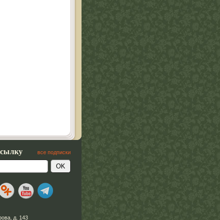
ссылку
все подписки
рова, д. 143