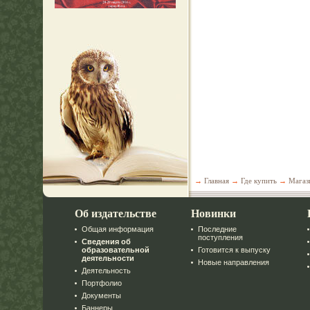
→
Главная
→
Где купить
→
Магаз
Об издательстве
Новинки
Общая информация
Последние
поступления
Сведения об
образовательной
Готовится к выпуску
деятельности
Новые направления
Деятельность
Портфолио
Документы
Баннеры