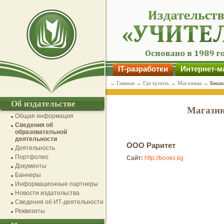
IT-разработки
Интернет-м
→
Главная
→
Где купить
→
Магазины
→
Бишк
Об издательстве
Магазин
Общая информация
Сведения об
образовательной
деятельности
ООО Раритет
Деятельность
Портфолио
Сайт:
http://books.kg
Документы
Баннеры
Информационные партнеры
Новости издательства
Сведения об ИТ-деятельности
Реквизиты