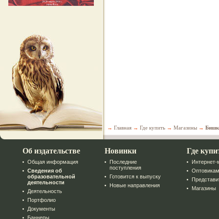
→
Главная
→
Где купить
→
Магазины
→
Бишк
Об издательстве
Новинки
Где купи
Общая информация
Последние
Интернет-
поступления
Сведения об
Оптовика
образовательной
Готовится к выпуску
Представи
деятельности
Новые направления
Магазины
Деятельность
Портфолио
Документы
Баннеры