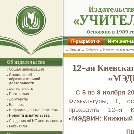
IT-разработки
Интернет-м
→
Главная
→
События
→
Новости издательств
Об издательстве
12–ая Киевска
Общая информация
Сведения об
«МЭД
образовательной
деятельности
Деятельность
С
5
по
8 ноября 20
Портфолио
Документы
Физкультуры, 1, о
Баннеры
проходить 12–я К
Информационные партнеры
Новости издательства
«МЭДВИН: Книжный
Сведения об ИТ-деятельности
Реквизиты
Пр