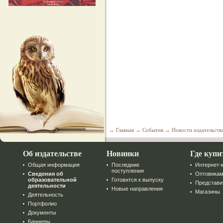
→
Главная
→
События
→
Новости издательств
Об издательстве
Новинки
Где купи
Общая информация
Последние
Интернет-
поступления
Сведения об
Оптовика
образовательной
Готовится к выпуску
Представи
деятельности
Новые направления
Магазины
Деятельность
Портфолио
Документы
Баннеры