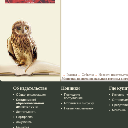
→
Главная
→
События
→
Новости издательств
Мишутки, воспитание навыков гигиены в игр
Об издательстве
Новинки
Где купи
Общая информация
Последние
Интернет-
поступления
Сведения об
Оптовика
образовательной
Готовится к выпуску
Представи
деятельности
Новые направления
Магазины
Деятельность
Портфолио
Документы
Баннеры