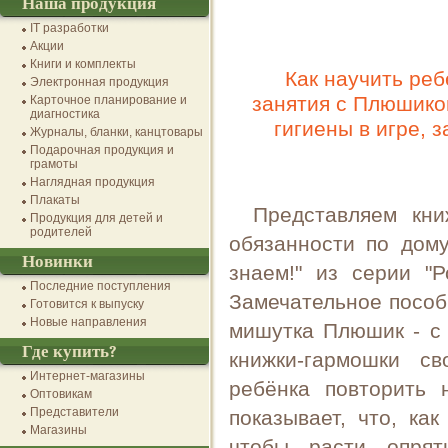
Наша продукция
IT разработки
Акции
Книги и комплекты
Как научить ре
Электронная продукция
занятия с Плюшико
Карточное планирование и
диагностика
гигиены в игре, 
Журналы, бланки, канцтовары
Подарочная продукция и
грамоты
Наглядная продукция
Плакаты
Представляем кни
Продукция для детей и
родителей
обязанности по дом
Новинки
знаем!" из серии "
Последние поступления
Замечательное пособи
Готовится к выпуску
Новые направления
мишутка Плюшик - с 
Где купить?
книжки-гармошки с
Интернет-магазины
ребёнка повторить 
Оптовикам
Представители
показывает, что, ка
Магазины
чтобы расти опрят