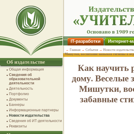
IT-разработки
Интернет-м
→
Главная
→
События
→
Новости издательств
Мишутки, воспитание навыков гигиены в игр
Об издательстве
Как научить 
Общая информация
Сведения об
дому. Веселые 
образовательной
деятельности
Мишутки, вос
Деятельность
Портфолио
забавные сти
Документы
Баннеры
Информационные партнеры
Новости издательства
Сведения об ИТ-деятельности
Реквизиты