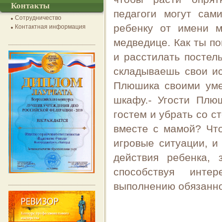
Контакты
педагоги могут сам
Сотрудничество
ребенку от имени 
Контактная информация
медведице. Как ты п
и расстилать постел
складываешь свои ис
Плюшика своими уме
шкафу.- Угости Плю
гостем и убрать со с
вместе с мамой? Чт
игровые ситуации, 
действия ребенка, 
способствуя инте
выполнению обязанно