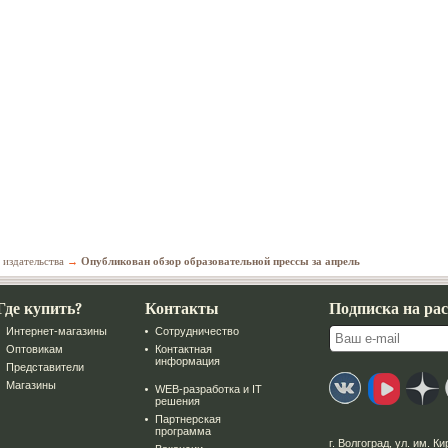
 издательства
→
Опубликован обзор образовательной прессы за апрель
Где купить?
Контакты
Подписка на ра
Интернет-магазины
Сотрудничество
Оптовикам
Контактная
информация
Представители
Магазины
WEB-разработка и IT
решения
Партнерская
программа
г. Волгоград
,
ул. им. Ки