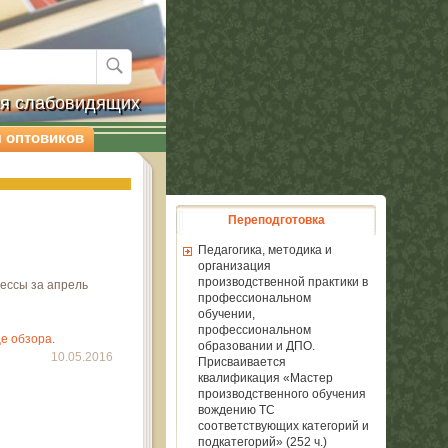
ля слабовидящих
 оптовиков
Переподготовка
Педагогика, методика и
организация
производственной практики в
ессы за апрель
профессиональном
обучении,
профессиональном
е обзора
.
образовании и ДПО.
10.05.2016
Присваивается
квалификация «Мастер
производственного обучения
вождению ТС
соответствующих категорий и
подкатегорий» (252 ч.)