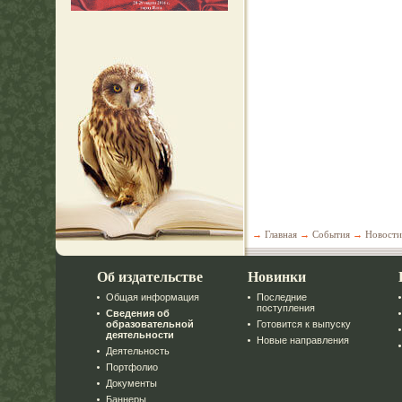
→
Главная
→
События
→
Новости
Об издательстве
Новинки
Общая информация
Последние
поступления
Сведения об
образовательной
Готовится к выпуску
деятельности
Новые направления
Деятельность
Портфолио
Документы
Баннеры