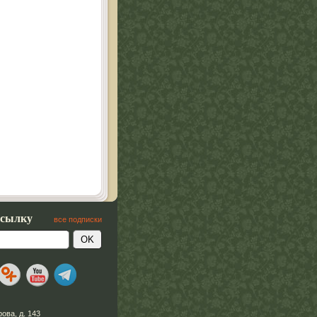
ссылку
все подписки
рова, д. 143