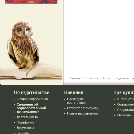
→
Главная
→
События
→
Новости издательств
Об издательстве
Новинки
Где купи
Общая информация
Последние
Интернет-
поступления
Сведения об
Оптовика
образовательной
Готовится к выпуску
Представи
деятельности
Новые направления
Магазины
Деятельность
Портфолио
Документы
Баннеры