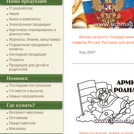
Наша продукция
IT разработки
Акции
Книги и комплекты
Электронная продукция
Карточное планирование и
диагностика
Юному патриоту. Государствен
Журналы, бланки, канцтовары
символы России. Рассказы для дет
Подарочная продукция и
грамоты
Код: 6687
Наглядная продукция
Плакаты
Продукция для детей и
родителей
Новинки
Последние поступления
Готовится к выпуску
Новые направления
Где купить?
Интернет-магазины
Оптовикам
Представители
Магазины
Мини-раскраски. Армия родная