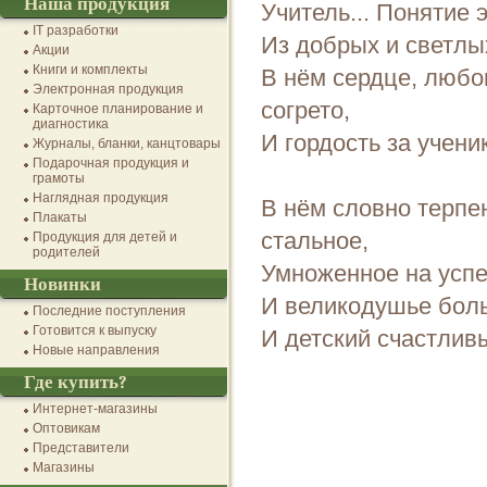
Наша продукция
Учитель... Понятие 
IT разработки
Из добрых и светлы
Акции
Книги и комплекты
В нём сердце, люб
Электронная продукция
согрето,
Карточное планирование и
диагностика
И гордость за учени
Журналы, бланки, канцтовары
Подарочная продукция и
грамоты
Наглядная продукция
В нём словно терпе
Плакаты
стальное,
Продукция для детей и
родителей
Умноженное на успе
Новинки
И великодушье бол
Последние поступления
Готовится к выпуску
И детский счастлив
Новые направления
Где купить?
Интернет-магазины
Оптовикам
Представители
Магазины