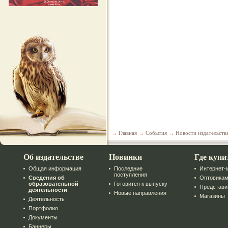
→
Главная
→
События
→
Новости издательств
Об издательстве
Новинки
Где купи
Общая информация
Последние
Интернет-
поступления
Сведения об
Оптовика
образовательной
Готовится к выпуску
Представи
деятельности
Новые направления
Магазины
Деятельность
Портфолио
Документы
Баннеры