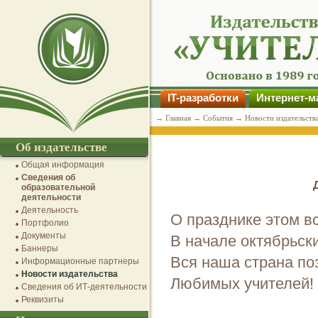
IT-разработки
Интернет-м
→
Главная
→
События
→
Новости издательств
Об издательстве
Общая информация
Сведения об
образовательной
деятельности
Деятельность
О празднике этом в
Портфолио
Документы
В начале октябрьск
Баннеры
Вся наша страна по
Информационные партнеры
Новости издательства
Любимых учителей!
Сведения об ИТ-деятельности
Реквизиты