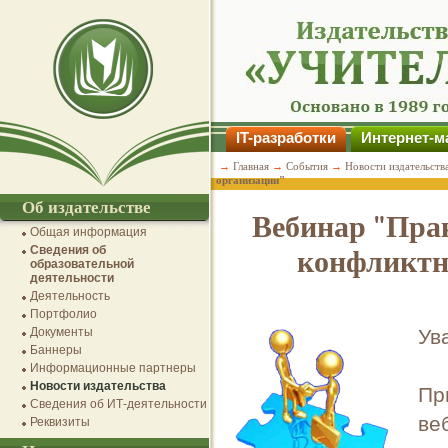
IT-разработки
Интернет-м
→
Главная
→
События
→
Новости издательств
организации"
Об издательстве
Вебинар "Пра
Общая информация
Сведения об
конфликтн
образовательной
деятельности
Деятельность
Портфолио
Документы
Ув
Баннеры
Информационные партнеры
Новости издательства
Пр
Сведения об ИТ-деятельности
ве
Реквизиты