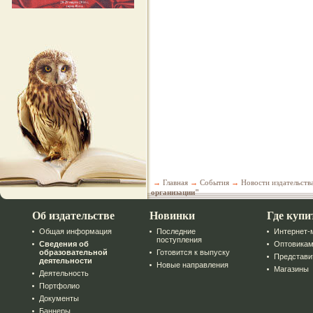
→
Главная
→
События
→
Новости издательств
организации"
Об издательстве
Новинки
Где купи
Общая информация
Последние
Интернет-
поступления
Сведения об
Оптовика
образовательной
Готовится к выпуску
Представи
деятельности
Новые направления
Магазины
Деятельность
Портфолио
Документы
Баннеры