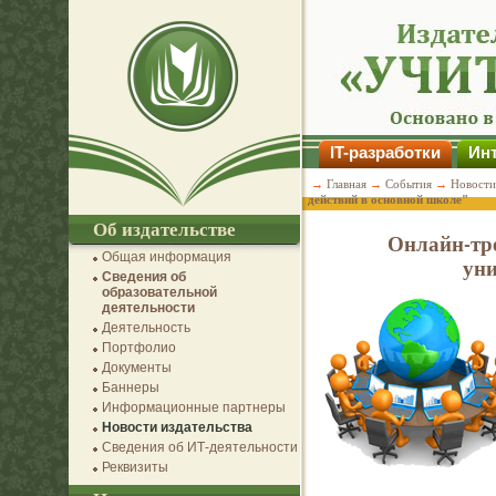
IT-разработки
Инт
→
Главная
→
События
→
Новости
действий в основной школе"
Об издательстве
Онлайн-тре
Общая информация
уни
Сведения об
образовательной
деятельности
Деятельность
Портфолио
Документы
Баннеры
Информационные партнеры
Новости издательства
Сведения об ИТ-деятельности
Реквизиты