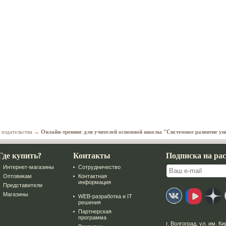
 издательства
→
Онлайн-тренинг для учителей основной школы "Системное развитие у
Где купить?
Контакты
Подписка на ра
Интернет-магазины
Сотрудничество
Оптовикам
Контактная
информация
Представители
Магазины
WEB-разработка и IT
решения
Партнерская
программа
г. Волгоград
,
ул. им. Ки