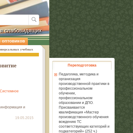
ля слабовидящих
 оптовиков
ниверсальных учебных
звитие
Переподготовка
Педагогика, методика и
организация
производственной практики в
профессиональном
"Системное
обучении,
профессиональном
образовании и ДПО.
я информация и
Присваивается
квалификация «Мастер
производственного обучения
19.05.2015
вождению ТС
соответствующих категорий и
подкатегорий» (252 ч.)