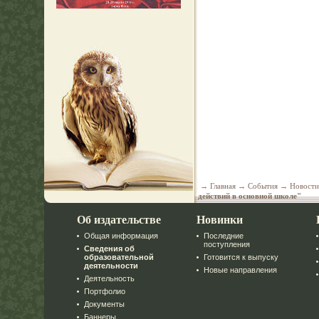
→
Главная
→
События
→
Новости
действий в основной школе"
Об издательстве
Новинки
Общая информация
Последние
поступления
Сведения об
образовательной
Готовится к выпуску
деятельности
Новые направления
Деятельность
Портфолио
Документы
Баннеры