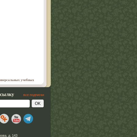
ниверсальных учебных
ссылку
все подписки
рова, д. 143