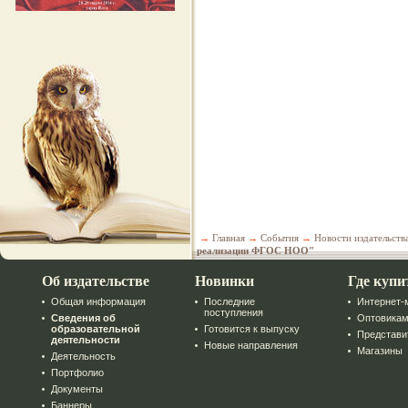
→
Главная
→
События
→
Новости издательств
реализации ФГОС НОО"
Об издательстве
Новинки
Где купи
Общая информация
Последние
Интернет-
поступления
Сведения об
Оптовика
образовательной
Готовится к выпуску
Представи
деятельности
Новые направления
Магазины
Деятельность
Портфолио
Документы
Баннеры