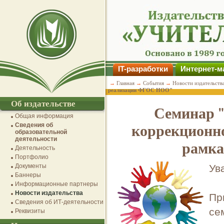
IT-разработки
Интернет-м
→
Главная
→
События
→
Новости издательств
реализации ФГОС НОО"
Об издательстве
Семинар 
Общая информация
Сведения об
коррекционн
образовательной
деятельности
рамка
Деятельность
Портфолио
Документы
Ув
Баннеры
Информационные партнеры
Новости издательства
Пр
Сведения об ИТ-деятельности
се
Реквизиты