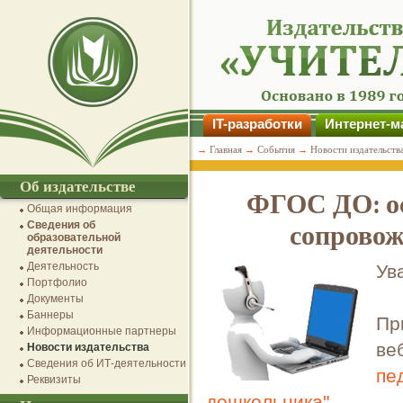
IT-разработки
Интернет-м
→
Главная
→
События
→
Новости издательств
Об издательстве
ФГОС ДО: ос
Общая информация
Сведения об
сопровож
образовательной
деятельности
Деятельность
Ув
Портфолио
Документы
Баннеры
Пр
Информационные партнеры
ве
Новости издательства
Сведения об ИТ-деятельности
пе
Реквизиты
дошкольника"
.