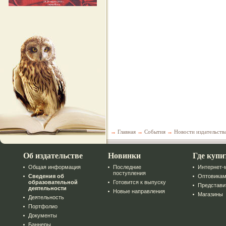
→
Главная
→
События
→
Новости издательств
Об издательстве
Новинки
Где купи
Общая информация
Последние
Интернет-
поступления
Сведения об
Оптовика
образовательной
Готовится к выпуску
Представи
деятельности
Новые направления
Магазины
Деятельность
Портфолио
Документы
Баннеры