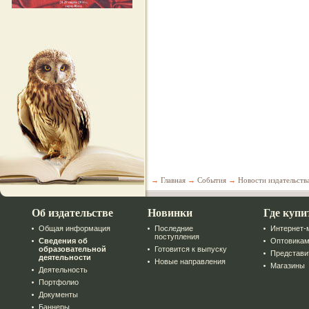
→
Главная
→
События
→
Новости издательств
Об издательстве
Новинки
Где купи
Общая информация
Последние
Интернет-
поступления
Сведения об
Оптовика
образовательной
Готовится к выпуску
Представи
деятельности
Новые направления
Магазины
Деятельность
Портфолио
Документы
Баннеры