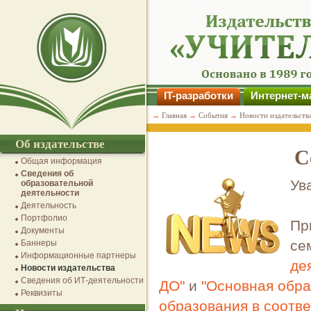
IT-разработки
Интернет-м
→
Главная
→
События
→
Новости издательств
Об издательстве
С
Общая информация
Сведения об
Ув
образовательной
деятельности
Деятельность
Портфолио
Пр
Документы
се
Баннеры
Информационные партнеры
де
Новости издательства
Сведения об ИТ-деятельности
ДО"
и
"Основная обра
Реквизиты
образования в соотв