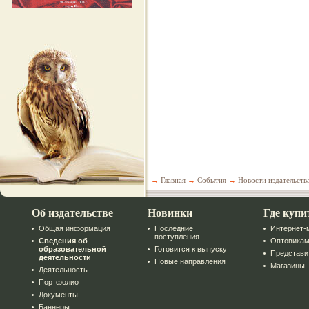
→
Главная
→
События
→
Новости издательств
Об издательстве
Новинки
Где купи
Общая информация
Последние
Интернет-
поступления
Сведения об
Оптовика
образовательной
Готовится к выпуску
Представи
деятельности
Новые направления
Магазины
Деятельность
Портфолио
Документы
Баннеры