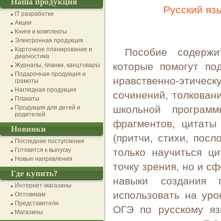
Наша продукция
Русский яз
IT разработки
Акции
Книги и комплекты
Электронная продукция
Карточное планирование и
Пособие содержи
диагностика
которые помогут по
Журналы, бланки, канцтовары
Подарочная продукция и
нравственно-этическ
грамоты
Наглядная продукция
сочинений, толкован
Плакаты
школьной програм
Продукция для детей и
родителей
фрагментов, цитаты
Новинки
(притчи, стихи, пос
Последние поступления
Готовится к выпуску
только научиться ц
Новые направления
точку зрения, но и с
Где купить?
навыки создания г
Интернет-магазины
использовать на уро
Оптовикам
Представители
ОГЭ по русскому яз
Магазины