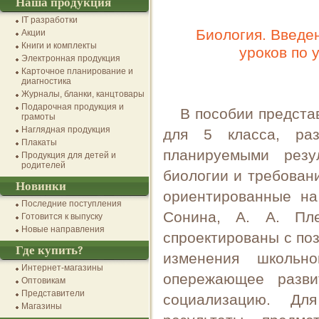
Наша продукция
IT разработки
Биология. Введен
Акции
Книги и комплекты
уроков по 
Электронная продукция
Карточное планирование и
диагностика
Журналы, бланки, канцтовары
Подарочная продукция и
В пособии предста
грамоты
Наглядная продукция
для 5 класса, ра
Плакаты
планируемыми резу
Продукция для детей и
родителей
биологии и требован
Новинки
ориентированные на
Последние поступления
Сонина, А. А. Пле
Готовится к выпуску
Новые направления
спроектированы с по
Где купить?
изменения школьн
Интернет-магазины
опережающее разви
Оптовикам
Представители
социализацию. Дл
Магазины