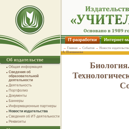
IT-разработки
Интернет-м
→
Главная
→
События
→
Новости издательств
А. Плешакова
Об издательстве
Биология.
Общая информация
Сведения об
Технологическ
образовательной
деятельности
Со
Деятельность
Портфолио
Документы
Баннеры
Информационные партнеры
Новости издательства
Сведения об ИТ-деятельности
Реквизиты