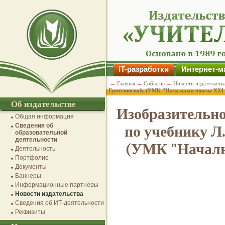
IT-разработки
Интернет-м
→
Главная
→
События
→
Новости издательств
Ермолинской. (УМК "Начальная школа XXI ве
Об издательстве
Изобразительное
Общая информация
Сведения об
по учебнику Л.
образовательной
деятельности
(УМК "Начальн
Деятельность
Портфолио
Документы
Баннеры
Информационные партнеры
Новости издательства
Сведения об ИТ-деятельности
Реквизиты