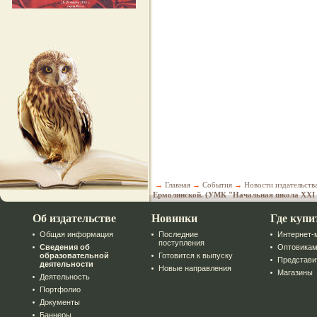
→
Главная
→
События
→
Новости издательств
Ермолинской. (УМК "Начальная школа XXI ве
Об издательстве
Новинки
Где купи
Общая информация
Последние
Интернет-
поступления
Сведения об
Оптовика
образовательной
Готовится к выпуску
Представи
деятельности
Новые направления
Магазины
Деятельность
Портфолио
Документы
Баннеры