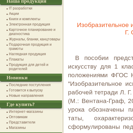
Наша продукция
IT разработки
Акции
Книги и комплекты
Изобразительное ис
Электронная продукция
Карточное планирование и
Г.
диагностика
Журналы, бланки, канцтовары
Подарочная продукция и
грамоты
Наглядная продукция
В пособии предст
Плакаты
Продукция для детей и
искусству для 1 кла
родителей
положениями ФГОС Н
Новинки
"Изобразительное ис
Последние поступления
Готовится к выпуску
рабочей тетради Л. Г.
Новые направления
(М.: Вентана-Граф, 2
Где купить?
урока обозначены п
Интернет-магазины
таты, охарактери
Оптовикам
Представители
сформулированы пед
Магазины