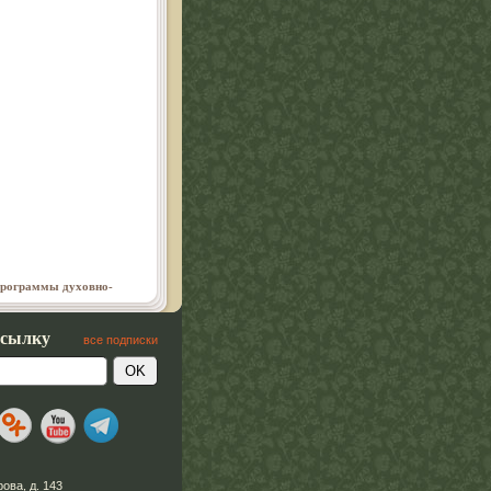
 программы духовно-
ссылку
все подписки
рова, д. 143