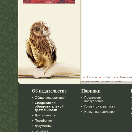
→
Главная
→
События
→
Новости
нравственного воспитания
Об издательстве
Новинки
Общая информация
Последние
поступления
Сведения об
образовательной
Готовится к выпуску
деятельности
Новые направления
Деятельность
Портфолио
Документы
Баннеры