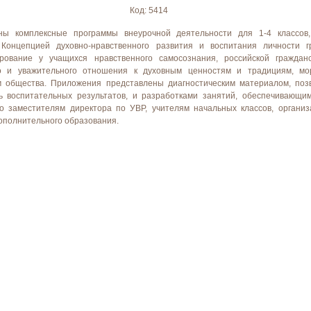
Код: 5414
ны комплексные программы внеурочной деятельности для 1-4 классов
Концепцией духовно-нравственного развития и воспитания личности г
ование у учащихся нравственного самосознания, российской гражданс
го и уважительного отношения к духовным ценностям и традициям, м
 общества. Приложения представлены диагностическим материалом, поз
ь воспитательных результатов, и разработками занятий, обеспечивающи
о заместителям директора по УВР, учителям начальных классов, организ
дополнительного образования.