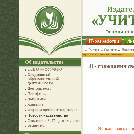
IT-разработки
Инт
→
Главная
→
События
→
Новости
нравственного воспитания
Об издательстве
Я - гражданин св
Общая информация
Сведения об
образовательной
деятельности
Деятельность
Портфолио
Документы
Баннеры
Информационные партнеры
Новости издательства
Сведения об ИТ-деятельности
Реквизиты
Я - гражданин своег