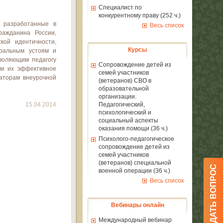
Специалист по
конкурентному праву (252 ч.)
, разработанные в
Весь список
ражданина России,
кой идентичности,
Курсы
оральным устоям и
воляющим педагогу
Сопровождение детей из
ми их эффективное
семей участников
аторам внеурочной
(ветеранов) СВО в
образовательной
организации.
15.04.2014
Педагогический,
психологический и
социальный аспекты
оказания помощи (36 ч.)
Психолого-педагогическое
сопровождение детей из
семей участников
(ветеранов) специальной
ЗАДАТЬ ВОПРОС
военной операции (36 ч.)
Весь список
Вебинары онлайн
Международный вебинар