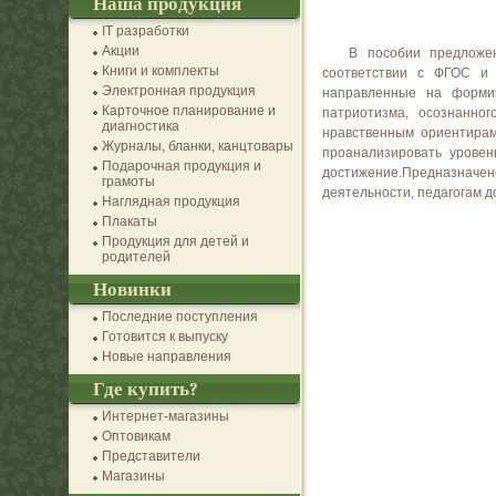
Наша продукция
IT разработки
Акции
В пособии предложе
Книги и комплекты
соответствии с ФГОС и 
Электронная продукция
направленные на формир
Карточное планирование и
патриотизма, осознанно
диагностика
нравственным ориентирам
Журналы, бланки, канцтовары
проанализировать уровен
Подарочная продукция и
достижение.Предназначен
грамоты
деятельности, педагогам 
Наглядная продукция
Плакаты
Продукция для детей и
родителей
Новинки
Последние поступления
Готовится к выпуску
Новые направления
Где купить?
Интернет-магазины
Оптовикам
Представители
Магазины