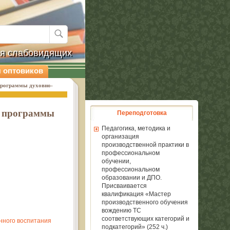
ля слабовидящих
 оптовиков
 программы духовно-
ые программы
Переподготовка
Педагогика, методика и
организация
производственной практики в
профессиональном
обучении,
профессиональном
образовании и ДПО.
Присваивается
квалификация «Мастер
производственного обучения
вождению ТС
соответствующих категорий и
енного воспитания
подкатегорий» (252 ч.)