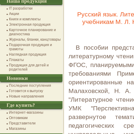
Наша продукция
IT разработки
Русский язык. Лит
Акции
Книги и комплекты
учебникам М. Л. 
Электронная продукция
Карточное планирование и
диагностика
Журналы, бланки, канцтовары
Подарочная продукция и
В пособии предст
грамоты
Наглядная продукция
литературному чтени
Плакаты
ФГОС, планируемыми
Продукция для детей и
родителей
требованиями Прим
Новинки
ориентированные на
Последние поступления
Малаховской, Н. А.
Готовится к выпуску
Новые направления
"Литературное чтени
Где купить?
УМК "Перспективн
Интернет-магазины
развернутое тема
Оптовикам
Представители
педагогических с
Магазины