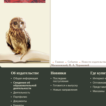
→
Главная
→
События
→
Новости издательств
Малаховской, Н. А. Чураковой
Об издательстве
Новинки
Где купи
Общая информация
Последние
Интернет-
поступления
Сведения об
Оптовика
образовательной
Готовится к выпуску
Представи
деятельности
Новые направления
Магазины
Деятельность
Портфолио
Документы
Баннеры