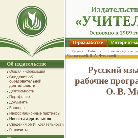
IT-разработки
Интернет-м
→
Главная
→
События
→
Новости издательств
Малаховской, Н. А. Чураковой
Об издательстве
Русский язы
Общая информация
Сведения об
рабочие прогр
образовательной
деятельности
О. В. М
Деятельность
Портфолио
Документы
Баннеры
Информационные партнеры
Новости издательства
Сведения об ИТ-деятельности
Реквизиты