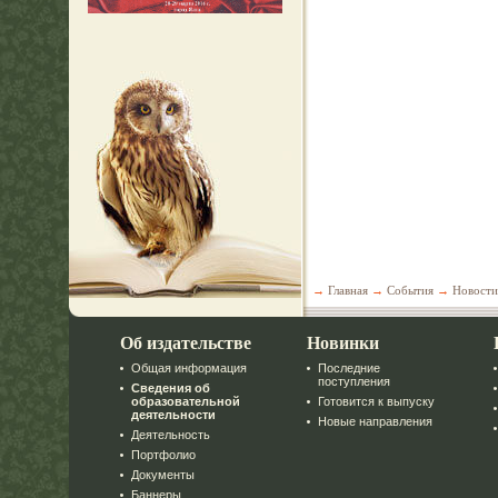
→
Главная
→
События
→
Новости
Об издательстве
Новинки
Общая информация
Последние
поступления
Сведения об
образовательной
Готовится к выпуску
деятельности
Новые направления
Деятельность
Портфолио
Документы
Баннеры