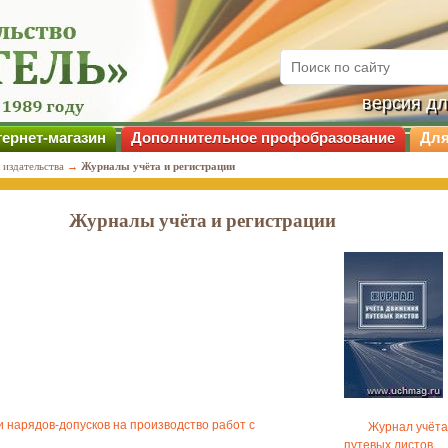
версия д
ернет-магазин
Дополнительное профобразование
Для
 издательства
→
Журналы учёта и регистрации
Журналы учёта и регистрации
 нарядов-допусков на производство работ с
Журнал учёта
путевых листов