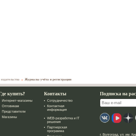
 издательства
→
Журналы учёта и регистрации
Где купить?
Контакты
Подписка на ра
Интернет-магазины
Сотрудничество
Оптовикам
Контактная
информация
Представители
Магазины
WEB-разработка и IT
решения
Партнерская
программа
г. Волгоград
,
ул. им. Ки