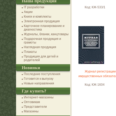
Наша продукция
IT разработки
Код: КЖ-533/1
Акции
Книги и комплекты
Электронная продукция
Карточное планирование и
диагностика
Журналы, бланки, канцтовары
Подарочная продукция и
грамоты
Наглядная продукция
Плакаты
Продукция для детей и
родителей
Новинки
Журнал регистрации 
Последние поступления
имущественных обязате
Готовится к выпуску
Новые направления
Код: КЖ-1604
Где купить?
Интернет-магазины
Оптовикам
Представители
Магазины