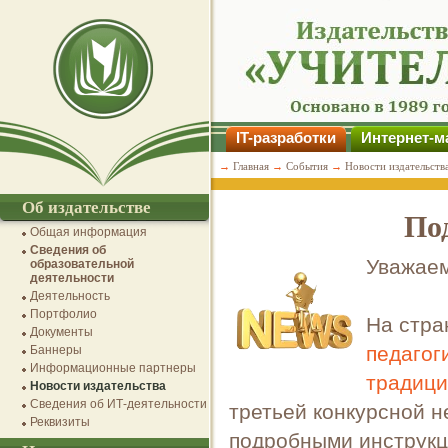
IT-разработки
Интернет-м
→
Главная
→
События
→
Новости издательств
Об издательстве
По
Общая информация
Сведения об
Уважаем
образовательной
деятельности
Деятельность
Портфолио
На стра
Документы
педагог
Баннеры
Информационные партнеры
традици
Новости издательства
Сведения об ИТ-деятельности
третьей конкурсной 
Реквизиты
подробными инструкц