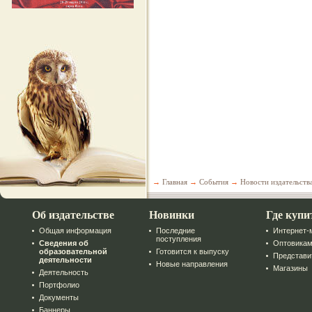
→
Главная
→
События
→
Новости издательств
Об издательстве
Новинки
Где купи
Общая информация
Последние
Интернет-
поступления
Сведения об
Оптовика
образовательной
Готовится к выпуску
Представи
деятельности
Новые направления
Магазины
Деятельность
Портфолио
Документы
Баннеры