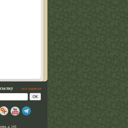
ссылку
все подписки
рова, д. 143