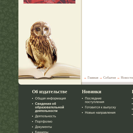
→
Главная
→
События
→
Новости
Об издательстве
Новинки
Общая информация
Последние
поступления
Сведения об
образовательной
Готовится к выпуску
деятельности
Новые направления
Деятельность
Портфолио
Документы
Баннеры