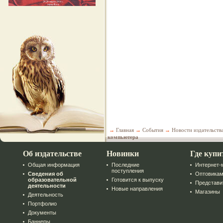
→
Главная
→
События
→
Новости издательств
компьютера
Об издательстве
Новинки
Где купи
Общая информация
Последние
Интернет-
поступления
Сведения об
Оптовика
образовательной
Готовится к выпуску
Представи
деятельности
Новые направления
Магазины
Деятельность
Портфолио
Документы
Баннеры