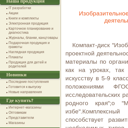
Наша продукция
IT разработки
Изобразительное
Акции
Книги и комплекты
деятель
Электронная продукция
Карточное планирование и
диагностика
Журналы, бланки, канцтовары
Подарочная продукция и
Компакт-диск "Изо
грамоты
Наглядная продукция
проектной деятельно
Плакаты
материалы по органи
Продукция для детей и
родителей
как на уроках, так
Новинки
искусству в 5-9 кла
Последние поступления
положениями ФГ
Готовится к выпуску
Новые направления
исследовательских р
Где купить?
родного края";o "
Интернет-магазины
избе".Комплексны
Оптовикам
Представители
способствует разв
Магазины