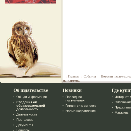
→
Главная
→
События
→
Новости издательств
на картоне.
Об издательстве
Новинки
Где купи
Общая информация
Последние
Интернет-
поступления
Сведения об
Оптовика
образовательной
Готовится к выпуску
Представи
деятельности
Новые направления
Магазины
Деятельность
Портфолио
Документы
Баннеры