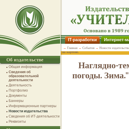
IT-разработки
Интернет-м
→
Главная
→
События
→
Новости издательств
на картоне.
Об издательстве
Наглядно-те
Общая информация
Сведения об
погоды. Зима.
образовательной
деятельности
Деятельность
Портфолио
Документы
Баннеры
Информационные партнеры
Новости издательства
Сведения об ИТ-деятельности
Реквизиты