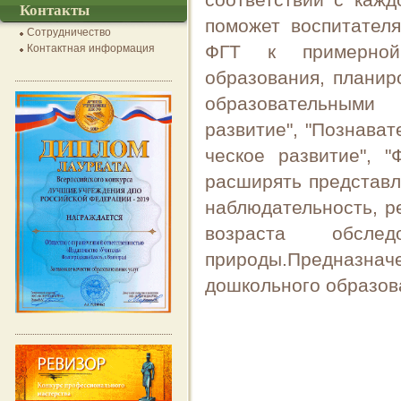
соответствии с кажд
Контакты
поможет воспитател
Сотрудничество
ФГТ к примерной 
Контактная информация
образования, планир
образовательными
развитие", "Познават
ческое развитие", 
расширять представл
наблюдательность, р
возраста обсл
природы.Предназ
дошкольного образов