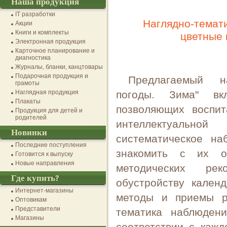
Наша продукция
IT разработки
Наглядно-темати
Акции
Книги и комплекты
цветные 
Электронная продукция
Карточное планирование и
диагностика
Журналы, бланки, канцтовары
Подарочная продукция и
Предлагаемый на
грамоты
Наглядная продукция
погоды. Зима" вк
Плакаты
позволяющих воспит
Продукция для детей и
родителей
интеллектуальной
Новинки
систематическое н
Последние поступления
знакомить с их о
Готовится к выпуску
Новые направления
методических ре
Где купить?
обустройству кален
Интернет-магазины
методы и приемы р
Оптовикам
Представители
тематика наблюден
Магазины