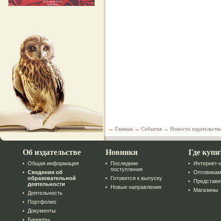
→
Главная
→
События
→
Новости издательств
Об издательстве
Новинки
Где купи
Общая информация
Последние
Интернет-
поступления
Сведения об
Оптовика
образовательной
Готовится к выпуску
Представи
деятельности
Новые направления
Магазины
Деятельность
Портфолио
Документы
Баннеры