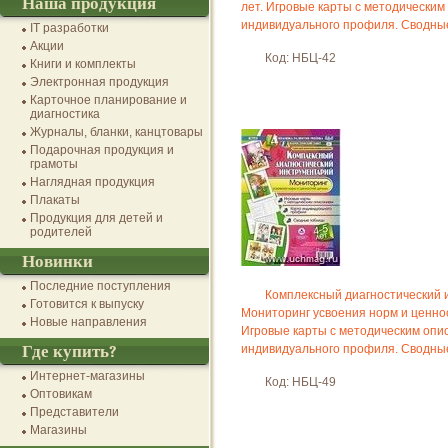
Наша продукция
лет. Игровые карты с методическим
индивидуального профиля. Сводны
IT разработки
Акции
Код: НБЦ-42
Книги и комплекты
Электронная продукция
Карточное планирование и
диагностика
Журналы, бланки, канцтовары
Подарочная продукция и
грамоты
Наглядная продукция
Плакаты
Продукция для детей и
родителей
Новинки
Последние поступления
Комплексный диагностический 
Готовится к выпуску
Мониторинг усвоения норм и ценнос
Новые направления
Игровые карты с методическим опи
Где купить?
индивидуального профиля. Сводны
Интернет-магазины
Код: НБЦ-49
Оптовикам
Представители
Магазины