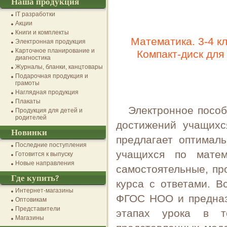
Наша продукция
IT разработки
Акции
Книги и комплекты
Математика. 3-4 к
Электронная продукция
Карточное планирование и
Компакт-диск для
диагностика
Журналы, бланки, канцтовары
Подарочная продукция и
грамоты
Наглядная продукция
Плакаты
Электронное пособ
Продукция для детей и
родителей
достижений учащихс
Новинки
предлагает оптимал
Последние поступления
учащихся по матем
Готовится к выпуску
Новые направления
самостоятельные, пр
Где купить?
курса с ответами. В
Интернет-магазины
ФГОС НОО и предназ
Оптовикам
Представители
этапах урока в т
Магазины