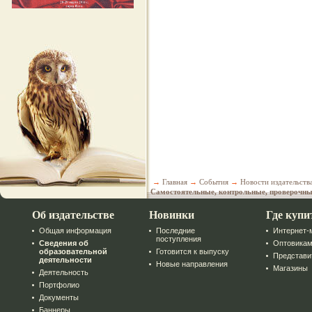
→
Главная
→
События
→
Новости издательств
Самостоятельные, контрольные, проверочн
Об издательстве
Новинки
Где купи
Общая информация
Последние
Интернет-
поступления
Сведения об
Оптовика
образовательной
Готовится к выпуску
Представи
деятельности
Новые направления
Магазины
Деятельность
Портфолио
Документы
Баннеры