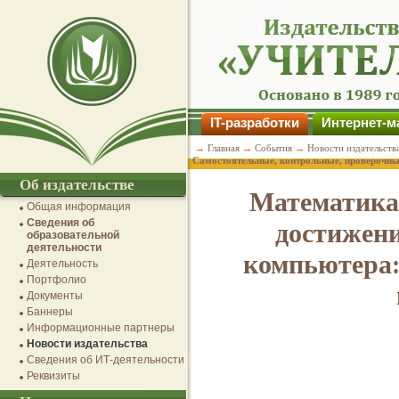
IT-разработки
Интернет-м
→
Главная
→
События
→
Новости издательств
Самостоятельные, контрольные, проверочн
Об издательстве
Математика.
Общая информация
Сведения об
достижени
образовательной
деятельности
компьютера:
Деятельность
Портфолио
Документы
Баннеры
Информационные партнеры
Новости издательства
Сведения об ИТ-деятельности
Реквизиты