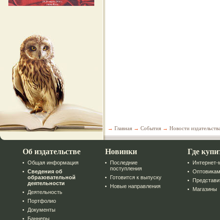
→
Главная
→
События
→
Новости издательств
Об издательстве
Новинки
Где купи
Общая информация
Последние
Интернет-
поступления
Сведения об
Оптовика
образовательной
Готовится к выпуску
Представи
деятельности
Новые направления
Магазины
Деятельность
Портфолио
Документы
Баннеры