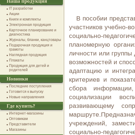
Наша продукция
IT разработки
Акции
В пособии предста
Книги и комплекты
Электронная продукция
участников учебно-в
Карточное планирование и
диагностика
социально-педагог
Журналы, бланки, канцтовары
планомерную органи
Подарочная продукция и
грамоты
личности или группы 
Наглядная продукция
Плакаты
возможностей и спос
Продукция для детей и
адаптацию и интегр
родителей
Новинки
критериев и показа
Последние поступления
сбора информации,
Готовится к выпуску
социализации восп
Новые направления
развивающему соп
Где купить?
маршруте.Предна
Интернет-магазины
Оптовикам
учреждений, замест
Представители
Магазины
социально-педагогич