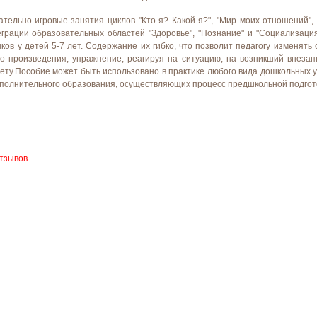
тельно-игровые занятия циклов "Кто я? Какой я?", "Мир моих отношений", 
грации образовательных областей "Здоровье", "Познание" и "Социализаци
ов у детей 5-7 лет. Содержание их гибко, что позволит педагогу изменять 
ого произведения, упражнение, реагируя на ситуацию, на возникший внезап
мету.Пособие может быть использовано в практике любого вида дошкольных у
ополнительного образования, осуществляющих процесс предшкольной подгот
тзывов.