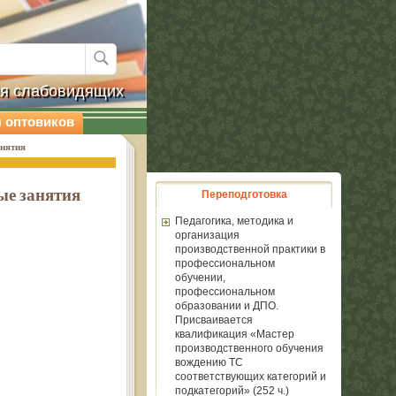
ля слабовидящих
 оптовиков
анятия
ые занятия
Переподготовка
Педагогика, методика и
организация
производственной практики в
профессиональном
обучении,
профессиональном
образовании и ДПО.
Присваивается
квалификация «Мастер
производственного обучения
вождению ТС
соответствующих категорий и
подкатегорий» (252 ч.)