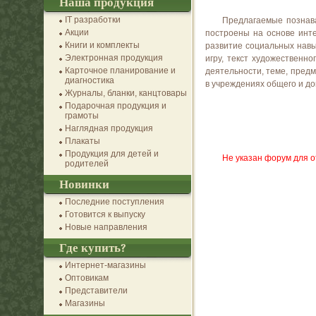
Наша продукция
IT разработки
Предлагаемые познава
Акции
построены на основе инте
Книги и комплекты
развитие социальных навык
Электронная продукция
игру, текст художественн
Карточное планирование и
деятельности, теме, пред
диагностика
в учреждениях общего и д
Журналы, бланки, канцтовары
Подарочная продукция и
грамоты
Наглядная продукция
Плакаты
Продукция для детей и
Не указан форум для о
родителей
Новинки
Последние поступления
Готовится к выпуску
Новые направления
Где купить?
Интернет-магазины
Оптовикам
Представители
Магазины