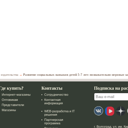
 издательства
→
Развитие социальных навыков детей 5-7 лет: познавательно-игровые з
Где купить?
Контакты
Подписка на ра
Интернет-магазины
Сотрудничество
Оптовикам
Контактная
информация
Представители
Магазины
WEB-разработка и IT
решения
Партнерская
программа
г. Волгоград
,
ул. им. Ки