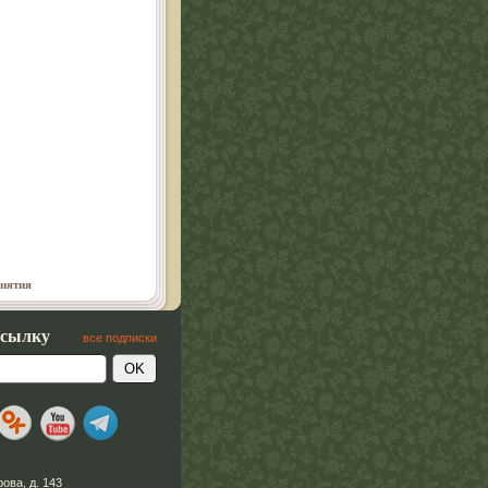
анятия
ссылку
все подписки
рова, д. 143