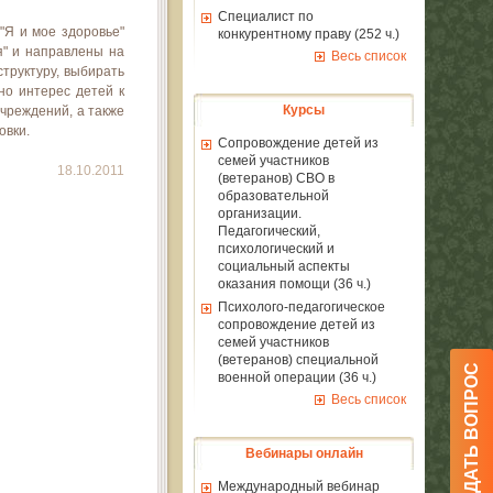
Специалист по
"Я и мое здоровье"
конкурентному праву (252 ч.)
я" и направлены на
Весь список
структуру, выбирать
но интерес детей к
Курсы
чреждений, а также
овки.
Сопровождение детей из
семей участников
18.10.2011
(ветеранов) СВО в
образовательной
организации.
Педагогический,
психологический и
социальный аспекты
оказания помощи (36 ч.)
Психолого-педагогическое
сопровождение детей из
семей участников
(ветеранов) специальной
ЗАДАТЬ ВОПРОС
военной операции (36 ч.)
Весь список
Вебинары онлайн
Международный вебинар