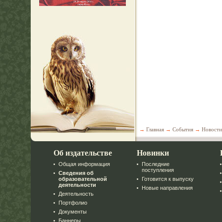
→
Главная
→
События
→
Новости
Об издательстве
Новинки
Общая информация
Последние
поступления
Сведения об
образовательной
Готовится к выпуску
деятельности
Новые направления
Деятельность
Портфолио
Документы
Баннеры