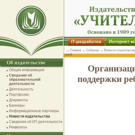
IT-разработки
Интернет-м
→
Главная
→
События
→
Новости издательств
дней
Об издательстве
Организаци
Общая информация
Сведения об
поддержки ре
образовательной
деятельности
Деятельность
Портфолио
Документы
Баннеры
Информационные партнеры
Новости издательства
Сведения об ИТ-деятельности
Реквизиты