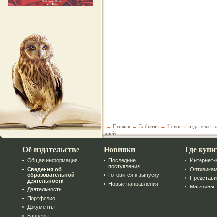
→
Главная
→
События
→
Новости издательств
дней
Об издательстве
Новинки
Где купи
Общая информация
Последние
Интернет-
поступления
Сведения об
Оптовика
образовательной
Готовится к выпуску
Представи
деятельности
Новые направления
Магазины
Деятельность
Портфолио
Документы
Баннеры