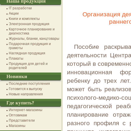
Наша продукция
IT разработки
Организация де
Акции
Книги и комплекты
раннег
Электронная продукция
Карточное планирование и
диагностика
Журналы, бланки, канцтовары
Подарочная продукция и
Пособие раскрыва
грамоты
Наглядная продукция
деятельности Центра
Плакаты
который в современн
Продукция для детей и
родителей
инновационная фор
Новинки
ребенку до трех лет
Последние поступления
может быть реализов
Готовится к выпуску
Новые направления
психолого-медико
Где купить?
педагогической реаб
Интернет-магазины
планирование отраж
Оптовикам
Представители
разного профиля с 
Магазины