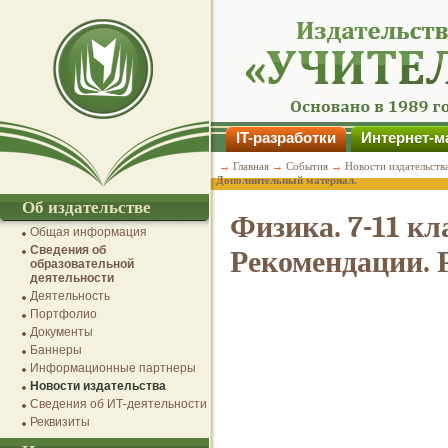
IT-разработки
Интернет-м
→
Главная
→
События
→
Новости издательств
Дополнительный материал.
Об издательстве
Физика. 7-11 к
Общая информация
Сведения об
Рекомендации. 
образовательной
деятельности
Деятельность
Портфолио
Документы
Баннеры
Информационные партнеры
Новости издательства
Сведения об ИТ-деятельности
Реквизиты