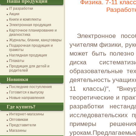
Наша продукция
Физика. 7-11 клас
Разработ
IT разработки
Акции
Книги и комплекты
Электронная продукция
Карточное планирование и
Электронное посо
диагностика
Журналы, бланки, канцтовары
учителям физики, ру
Подарочная продукция и
грамоты
может быть полезно
Наглядная продукция
Плакаты
диска системати
Продукция для детей и
образовательные тех
родителей
деятельность учащихс
Новинки
Последние поступления
11 классы)", "Вне
Готовится к выпуску
теоретические и прак
Новые направления
разработки нестан
Где купить?
исследовательских п
Интернет-магазины
Оптовикам
примеры решени
Представители
Магазины
урокам.Предлагаемые