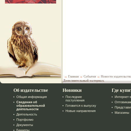
→
Главная
→
События
→
Новости издательств
Дополнительный материал.
Об издательстве
Новинки
Где купи
Общая информация
Последние
Интернет-
поступления
Сведения об
Оптовика
образовательной
Готовится к выпуску
Представи
деятельности
Новые направления
Магазины
Деятельность
Портфолио
Документы
Баннеры