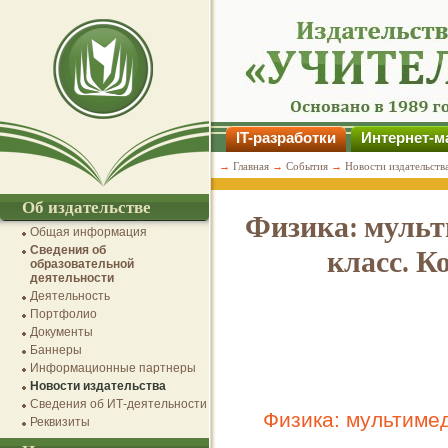
IT-разработки
Интернет-м
→
Главная
→
События
→
Новости издательств
Об издательстве
Физика: мульт
Общая информация
Сведения об
класс. К
образовательной
деятельности
Деятельность
Портфолио
Документы
Баннеры
Информационные партнеры
Новости издательства
Сведения об ИТ-деятельности
Физика: мультимед
Реквизиты