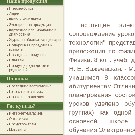
Наша продукция
IT разработки
Акции
Книги и комплекты
Настоящее элек
Электронная продукция
Карточное планирование и
сопровождение уроко
диагностика
Журналы, бланки, канцтовары
технологии" предст
Подарочная продукция и
грамоты
приложения по физик
Наглядная продукция
Физика. 8 кл. : учеб.
Плакаты
Продукция для детей и
Н. Е. Важеевская. - 
родителей
учащимся 8 классо
Новинки
абитуриентам.Отличи
Последние поступления
Готовится к выпуску
планирования состо
Новые направления
уроков уделено об
Где купить?
группах) как одно
Интернет-магазины
Оптовикам
основной школе 
Представители
обучения.Электрон
Магазины