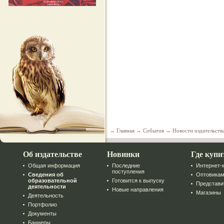
→
Главная
→
События
→
Новости издательств
Об издательстве
Новинки
Где купи
Общая информация
Последние
Интернет-
поступления
Сведения об
Оптовика
образовательной
Готовится к выпуску
Представи
деятельности
Новые направления
Магазины
Деятельность
Портфолио
Документы
Баннеры