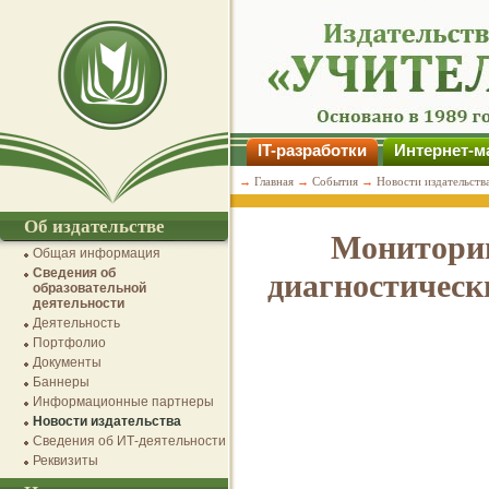
IT-разработки
Интернет-м
→
Главная
→
События
→
Новости издательств
Об издательстве
Мониторин
Общая информация
Сведения об
диагностическ
образовательной
деятельности
Деятельность
Портфолио
Документы
Баннеры
Информационные партнеры
Новости издательства
Сведения об ИТ-деятельности
Реквизиты