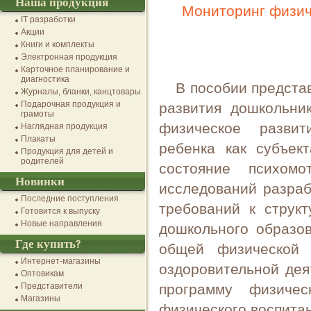
Наша продукция
Мониторинг физиче
IT разработки
Акции
Книги и комплекты
Электронная продукция
Карточное планирование и
диагностика
В пособии предста
Журналы, бланки, канцтовары
Подарочная продукция и
развития дошкольни
грамоты
физическое развит
Наглядная продукция
Плакаты
ребенка как субъект
Продукция для детей и
родителей
состояние психомо
Новинки
исследований разра
Последние поступления
требований к струк
Готовится к выпуску
Новые направления
дошкольного образов
Где купить?
общей физической 
Интернет-магазины
оздоровительной дея
Оптовикам
Представители
программу физичес
Магазины
физического воспитан