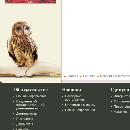
→
Главная
→
События
→
Новости издательств
Об издательстве
Новинки
Где купи
Общая информация
Последние
Интернет-
поступления
Сведения об
Оптовика
образовательной
Готовится к выпуску
Представи
деятельности
Новые направления
Магазины
Деятельность
Портфолио
Документы
Баннеры