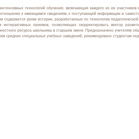
 интенсивных технологий обучения, включающая каждого из ее участников 
е отношение к имеющимся сведениям, к поступающей информации и самост
ии содержатся уроки истории, разработанные по технологии педагогической
м интерактивных приемов, позволяющих скорректировать вектор развит
чностного ресурса школьника в старшем звене. Предназначено учителям о
ям средних специальных учебных заведений, рекомендовано студентам педа