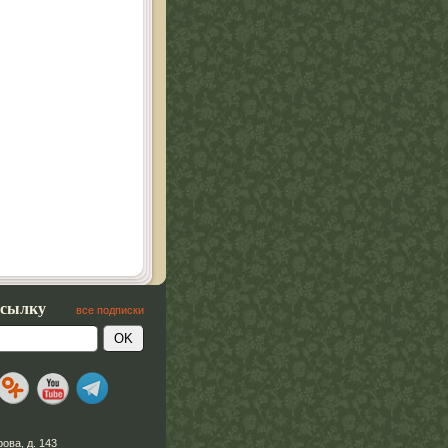
ссылку
все подписки
рова, д. 143