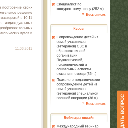
Специалист по
в построение своих
конкурентному праву (252 ч.)
оятельное решение
Весь список
 мастерской в 10-11
ия индивидуальных
бщеобразовательных
Курсы
гогических вузов и
Сопровождение детей из
семей участников
(ветеранов) СВО в
11.06.2011
образовательной
организации.
Педагогический,
психологический и
социальный аспекты
оказания помощи (36 ч.)
Психолого-педагогическое
сопровождение детей из
семей участников
(ветеранов) специальной
ЗАДАТЬ ВОПРОС
военной операции (36 ч.)
Весь список
Вебинары онлайн
Международный вебинар