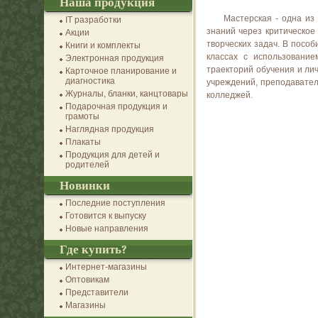
Наша продукция
Мастерская - одна из
IT разработки
знаний через критическо
Акции
творческих задач. В пособ
Книги и комплекты
классах с использование
Электронная продукция
траекторий обучения и ли
Карточное планирование и
диагностика
учреждений, преподавател
Журналы, бланки, канцтовары
колледжей.
Подарочная продукция и
грамоты
Наглядная продукция
Плакаты
Продукция для детей и
родителей
Новинки
Последние поступления
Готовится к выпуску
Новые направления
Где купить?
Интернет-магазины
Оптовикам
Представители
Магазины