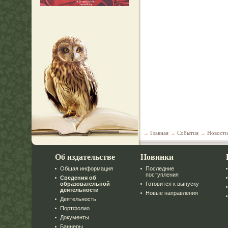
→
Главная
→
События
→
Новости
Об издательстве
Новинки
Общая информация
Последние
поступления
Сведения об
образовательной
Готовится к выпуску
деятельности
Новые направления
Деятельность
Портфолио
Документы
Баннеры