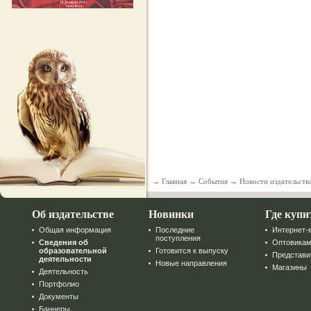
→
Главная
→
События
→
Новости издательств
Об издательстве
Новинки
Где купи
Общая информация
Последние
Интернет-
поступления
Сведения об
Оптовика
образовательной
Готовится к выпуску
Представи
деятельности
Новые направления
Магазины
Деятельность
Портфолио
Документы
Баннеры