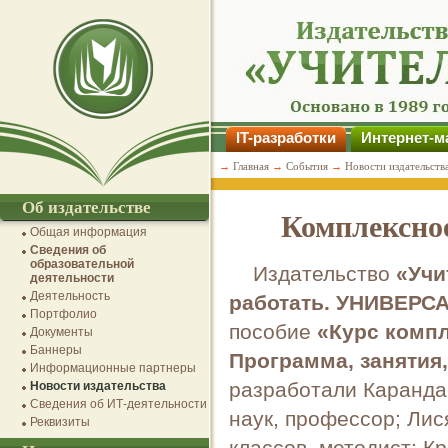
IT-разработки
Интернет-м
→
Главная
→
События
→
Новости издательств
Об издательстве
Комплексно
Общая информация
Сведения об
образовательной
Издательство
«Учи
деятельности
Деятельность
работать. УНИВЕР
Портфолио
пособие
«Курс комп
Документы
Баннеры
Программа, занятия
Информационные партнеры
разработали Каранда
Новости издательства
Сведения об ИТ-деятельности
наук, профессор; Ли
Реквизиты