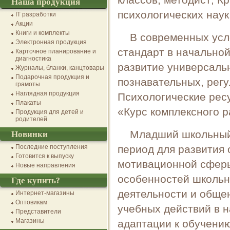
классов, методист; К
Наша продукция
психологических наук
IT разработки
Акции
Книги и комплекты
В современных усл
Электронная продукция
стандарт в начально
Карточное планирование и
диагностика
развитие универсаль
Журналы, бланки, канцтовары
Подарочная продукция и
познавательных, рег
грамоты
Наглядная продукция
Психологические рес
Плакаты
«Курс комплексного 
Продукция для детей и
родителей
Младший школьный 
Новинки
Последние поступления
период для развития
Готовится к выпуску
мотивационной сферы
Новые направления
особенностей школьн
Где купить?
деятельности и обще
Интернет-магазины
Оптовикам
учебных действий в 
Представители
Магазины
адаптации к обучени