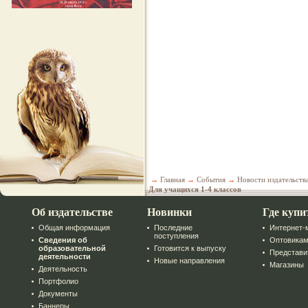
→
Главная
→
События
→
Новости издательств
Для учащихся 1-4 классов
Об издательстве
Новинки
Где купи
Общая информация
Последние
Интернет-
поступления
Сведения об
Оптовика
образовательной
Готовится к выпуску
Представи
деятельности
Новые направления
Магазины
Деятельность
Портфолио
Документы
Баннеры