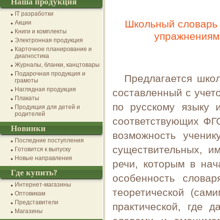
Наша продукция
IT разработки
Школьный словарь 
Акции
Книги и комплекты
упражнениями
Электронная продукция
Карточное планирование и
диагностика
Журналы, бланки, канцтовары
Подарочная продукция и
Предлагается шко
грамоты
Наглядная продукция
составленный с учет
Плакаты
по русскому языку 
Продукция для детей и
родителей
соответствующих ФГ
Новинки
возможность ученик
Последние поступления
существительных, им
Готовится к выпуску
Новые направления
речи, которым в нач
Где купить?
особенность словар
Интернет-магазины
теоретической (сам
Оптовикам
Представители
практической, где 
Магазины