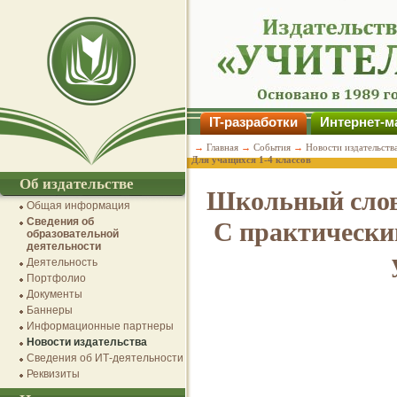
IT-разработки
Интернет-м
→
Главная
→
События
→
Новости издательств
Для учащихся 1-4 классов
Об издательстве
Школьный слов
Общая информация
Сведения об
С практически
образовательной
деятельности
Деятельность
Портфолио
Документы
Баннеры
Информационные партнеры
Новости издательства
Сведения об ИТ-деятельности
Реквизиты