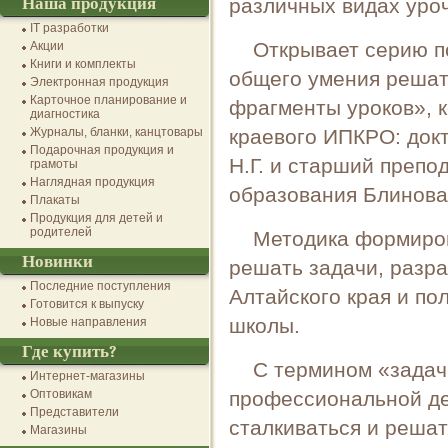
Наша продукция
различных видах уро
IT разработки
Открывает серию 
Акции
Книги и комплекты
общего умения решат
Электронная продукция
Карточное планирование и
фрагменты уроков», 
диагностика
Журналы, бланки, канцтовары
краевого ИПКРО: док
Подарочная продукция и
Н.Г. и старший преп
грамоты
Наглядная продукция
образования Блинова 
Плакаты
Продукция для детей и
родителей
Методика формиро
Новинки
решать задачи, разр
Последние поступления
Алтайского края и по
Готовится к выпуску
школы.
Новые направления
Где купить?
С термином «задача
Интернет-магазины
Оптовикам
профессиональной де
Представители
сталкиваться и реша
Магазины