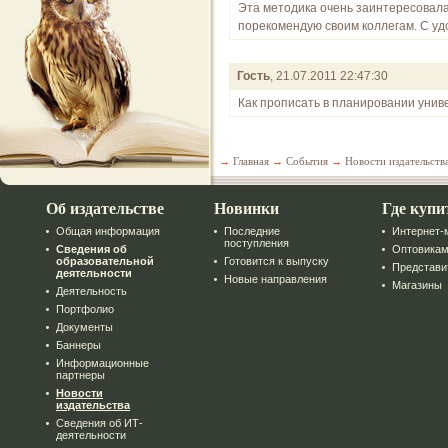
Эта методика очень заинтересовала, 
порекомендую своим коллегам. С уд
Гость
, 21.07.2011 22:47:30
Как прописать в планировании уни
→
Главная
→
События
→
Новости издательств
Об издательстве
Новинки
Где купи
Общая информация
Последние
Интернет-
поступления
Сведения об
Оптовика
образовательной
Готовится к выпуску
Представи
деятельности
Новые направления
Магазины
Деятельность
Портфолио
Документы
Баннеры
Информационные
партнеры
Новости
издательства
Сведения об ИТ-
деятельности