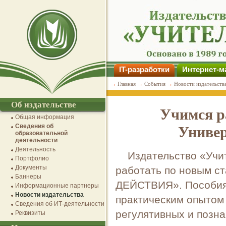
IT-разработки
Интернет-м
→
Главная
→
События
→
Новости издательств
Об издательстве
Учимся р
Общая информация
Сведения об
Универ
образовательной
деятельности
Деятельность
Издательство «Учи
Портфолио
Документы
работать по новым
Баннеры
ДЕЙСТВИЯ». Пособия 
Информационные партнеры
Новости издательства
практическим опытом
Сведения об ИТ-деятельности
регулятивных и позн
Реквизиты