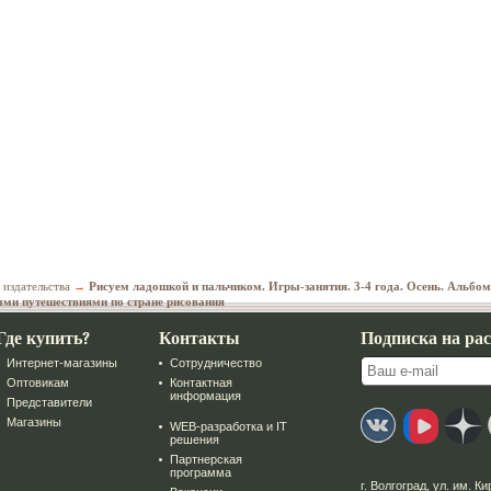
 издательства
→
Рисуем ладошкой и пальчиком. Игры-занятия. 3-4 года. Осень. Альбом
ыми путешествиями по стране рисования
Где купить?
Контакты
Подписка на ра
Интернет-магазины
Сотрудничество
Оптовикам
Контактная
информация
Представители
Магазины
WEB-разработка и IT
решения
Партнерская
программа
г. Волгоград
,
ул. им. Ки