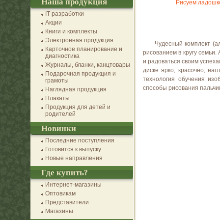
Наша продукция
Рисуем ладошко
IT разработки
Акции
Книги и комплекты
Электронная продукция
Чудесный комплект (а
Карточное планирование и
рисованием в кругу семьи.
диагностика
и радоваться своим успеха
Журналы, бланки, канцтовары
диске ярко, красочно, на
Подарочная продукция и
технология обучения из
грамоты
способы рисования пальчик
Наглядная продукция
Плакаты
Продукция для детей и
родителей
Новинки
Последние поступления
Готовится к выпуску
Новые направления
Где купить?
Интернет-магазины
Оптовикам
Представители
Магазины