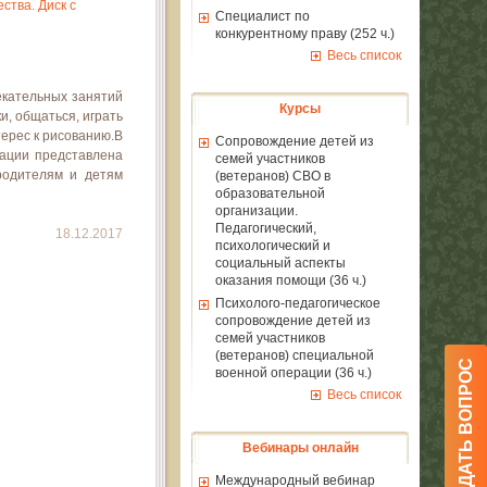
ства. Диск с
Специалист по
конкурентному праву (252 ч.)
Весь список
екательных занятий
Курсы
и, общаться, играть
терес к рисованию.В
Сопровождение детей из
кации представлена
семей участников
родителям и детям
(ветеранов) СВО в
образовательной
организации.
Педагогический,
18.12.2017
психологический и
социальный аспекты
оказания помощи (36 ч.)
Психолого-педагогическое
сопровождение детей из
семей участников
(ветеранов) специальной
ЗАДАТЬ ВОПРОС
военной операции (36 ч.)
Весь список
Вебинары онлайн
Международный вебинар