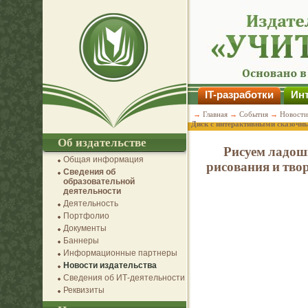
IT-разработки
Инт
→
Главная
→
События
→
Новости
Диск с интерактивными сказочн
Об издательстве
Рисуем ладошк
Общая информация
рисования и тво
Сведения об
образовательной
деятельности
Деятельность
Портфолио
Документы
Баннеры
Информационные партнеры
Новости издательства
Сведения об ИТ-деятельности
Реквизиты