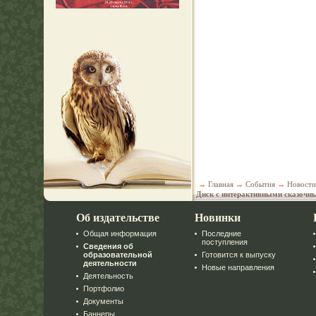
→
Главная
→
События
→
Новости
Диск с интерактивными сказочн
Об издательстве
Новинки
Общая информация
Последние
поступления
Сведения об
образовательной
Готовится к выпуску
деятельности
Новые направления
Деятельность
Портфолио
Документы
Баннеры