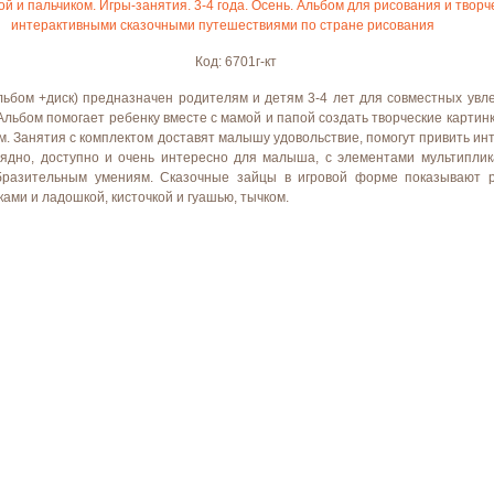
й и пальчиком. Игры-занятия. 3-4 года. Осень. Альбом для рисования и творче
интерактивными сказочными путешествиями по стране рисования
Код: 6701г-кт
льбом +диск) предназначен родителям и детям 3-4 лет для совместных увл
 Альбом помогает ребенку вместе с мамой и папой создать творческие картинк
м. Занятия с комплектом доставят малышу удовольствие, помогут привить ин
глядно, доступно и очень интересно для малыша, с элементами мультипли
образительным умениям. Сказочные зайцы в игровой форме показывают 
ами и ладошкой, кисточкой и гуашью, тычком.