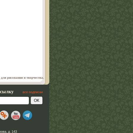
 для рисования и творчества.
ссылку
все подписки
рова, д. 143