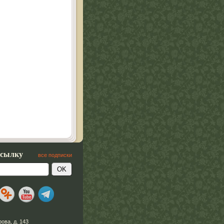
ссылку
все подписки
рова, д. 143