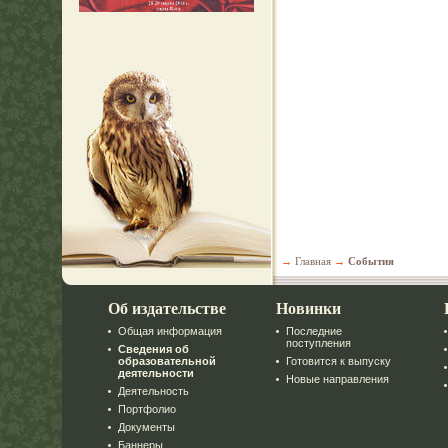
→
Главная
→
События
Об издательстве
Новинки
Общая информация
Последние
поступления
Сведения об
образовательной
Готовится к выпуску
деятельности
Новые направления
Деятельность
Портфолио
Документы
Баннеры